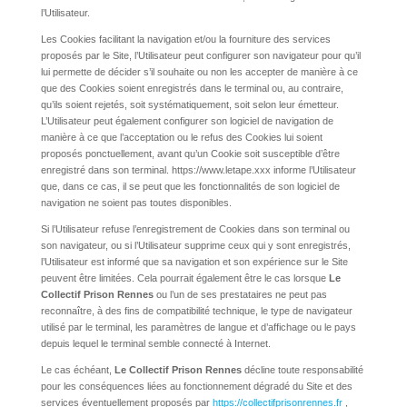
l’Utilisateur.
Les Cookies facilitant la navigation et/ou la fourniture des services
proposés par le Site, l’Utilisateur peut configurer son navigateur pour qu’il
lui permette de décider s’il souhaite ou non les accepter de manière à ce
que des Cookies soient enregistrés dans le terminal ou, au contraire,
qu’ils soient rejetés, soit systématiquement, soit selon leur émetteur.
L’Utilisateur peut également configurer son logiciel de navigation de
manière à ce que l’acceptation ou le refus des Cookies lui soient
proposés ponctuellement, avant qu’un Cookie soit susceptible d’être
enregistré dans son terminal. https://www.letape.xxx informe l’Utilisateur
que, dans ce cas, il se peut que les fonctionnalités de son logiciel de
navigation ne soient pas toutes disponibles.
Si l’Utilisateur refuse l’enregistrement de Cookies dans son terminal ou
son navigateur, ou si l’Utilisateur supprime ceux qui y sont enregistrés,
l’Utilisateur est informé que sa navigation et son expérience sur le Site
peuvent être limitées. Cela pourrait également être le cas lorsque
Le
Collectif Prison Rennes
ou l’un de ses prestataires ne peut pas
reconnaître, à des fins de compatibilité technique, le type de navigateur
utilisé par le terminal, les paramètres de langue et d’affichage ou le pays
depuis lequel le terminal semble connecté à Internet.
Le cas échéant,
Le Collectif Prison Rennes
décline toute responsabilité
pour les conséquences liées au fonctionnement dégradé du Site et des
services éventuellement proposés par
https://collectifprisonrennes.fr
,