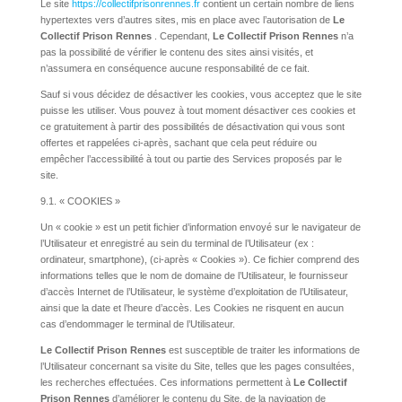
Le site
https://collectifprisonrennes.fr
contient un certain nombre de liens
hypertextes vers d’autres sites, mis en place avec l’autorisation de
Le
Collectif Prison Rennes
. Cependant,
Le Collectif Prison Rennes
n’a
pas la possibilité de vérifier le contenu des sites ainsi visités, et
n’assumera en conséquence aucune responsabilité de ce fait.
Sauf si vous décidez de désactiver les cookies, vous acceptez que le site
puisse les utiliser. Vous pouvez à tout moment désactiver ces cookies et
ce gratuitement à partir des possibilités de désactivation qui vous sont
offertes et rappelées ci-après, sachant que cela peut réduire ou
empêcher l’accessibilité à tout ou partie des Services proposés par le
site.
9.1. « COOKIES »
Un « cookie » est un petit fichier d’information envoyé sur le navigateur de
l’Utilisateur et enregistré au sein du terminal de l’Utilisateur (ex :
ordinateur, smartphone), (ci-après « Cookies »). Ce fichier comprend des
informations telles que le nom de domaine de l’Utilisateur, le fournisseur
d’accès Internet de l’Utilisateur, le système d’exploitation de l’Utilisateur,
ainsi que la date et l’heure d’accès. Les Cookies ne risquent en aucun
cas d’endommager le terminal de l’Utilisateur.
Le Collectif Prison Rennes
est susceptible de traiter les informations de
l’Utilisateur concernant sa visite du Site, telles que les pages consultées,
les recherches effectuées. Ces informations permettent à
Le Collectif
Prison Rennes
d’améliorer le contenu du Site, de la navigation de