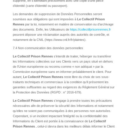
supprime, en s’identifiant précisément avec une copie d’une pièce
d’identité (carte d’identité ou passeport).
Les demandes de suppression de Données Personnelles seront
soumises aux obligations qui sont imposées à
Le Collectif Prison
Rennes
par la loi, notamment en matière de conservation ou d’archivage
des documents. Enfin, les Utilisateurs de
https://collectifprisonrennes.fr
peuvent déposer une réclamation auprès des autorités de contrôle, et
notamment de la CNIL (https://www.cnil.fr/fr/plaintes).
7.4 Non-communication des données personnelles
Le Collectif Prison Rennes
s’interdit de traiter, héberger ou transférer
les Informations collectées sur ses Clients vers un pays situé en dehors
de l’Union européenne ou reconnu comme « non adéquat » par la
Commission européenne sans en informer préalablement le client. Pour
autant,
Le Collectif Prison Rennes
reste libre du choix de ses sous-
traitants techniques et commerciaux à la condition qu’il présentent les
garanties suffisantes au regard des exigences du Règlement Général sur
la Protection des Données (RGPD : n° 2016-679).
Le Collectif Prison Rennes
s’engage à prendre toutes les précautions
nécessaires afin de préserver la sécurité des Informations et notamment
qu’elles ne soient pas communiquées à des personnes non autorisées.
Cependant, si un incident impactant l’intégrité ou la confidentialité des
Informations du Client est portée à la connaissance de
Le Collectif
Prison Rennes
, celui-ci devra dans les meilleurs délais informer le Client