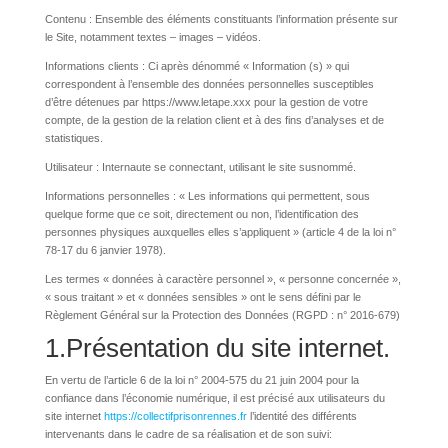
Contenu : Ensemble des éléments constituants l’information présente sur
le Site, notamment textes – images – vidéos.
Informations clients : Ci après dénommé « Information (s) » qui
correspondent à l’ensemble des données personnelles susceptibles
d’être détenues par https://www.letape.xxx pour la gestion de votre
compte, de la gestion de la relation client et à des fins d’analyses et de
statistiques.
Utilisateur : Internaute se connectant, utilisant le site susnommé.
Informations personnelles : « Les informations qui permettent, sous
quelque forme que ce soit, directement ou non, l’identification des
personnes physiques auxquelles elles s’appliquent » (article 4 de la loi n°
78-17 du 6 janvier 1978).
Les termes « données à caractère personnel », « personne concernée »,
« sous traitant » et « données sensibles » ont le sens défini par le
Règlement Général sur la Protection des Données (RGPD : n° 2016-679)
1.Présentation du site internet.
En vertu de l’article 6 de la loi n° 2004-575 du 21 juin 2004 pour la
confiance dans l’économie numérique, il est précisé aux utilisateurs du
site internet
https://collectifprisonrennes.fr
l’identité des différents
intervenants dans le cadre de sa réalisation et de son suivi: