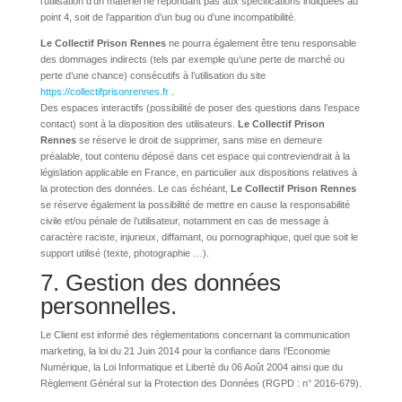
l’utilisation d’un matériel ne répondant pas aux spécifications indiquées au
point 4, soit de l’apparition d’un bug ou d’une incompatibilité.
Le Collectif Prison Rennes
ne pourra également être tenu responsable
des dommages indirects (tels par exemple qu’une perte de marché ou
perte d’une chance) consécutifs à l’utilisation du site
https://collectifprisonrennes.fr
.
Des espaces interactifs (possibilité de poser des questions dans l’espace
contact) sont à la disposition des utilisateurs.
Le Collectif Prison
Rennes
se réserve le droit de supprimer, sans mise en demeure
préalable, tout contenu déposé dans cet espace qui contreviendrait à la
législation applicable en France, en particulier aux dispositions relatives à
la protection des données. Le cas échéant,
Le Collectif Prison Rennes
se réserve également la possibilité de mettre en cause la responsabilité
civile et/ou pénale de l’utilisateur, notamment en cas de message à
caractère raciste, injurieux, diffamant, ou pornographique, quel que soit le
support utilisé (texte, photographie …).
7. Gestion des données
personnelles.
Le Client est informé des réglementations concernant la communication
marketing, la loi du 21 Juin 2014 pour la confiance dans l’Economie
Numérique, la Loi Informatique et Liberté du 06 Août 2004 ainsi que du
Règlement Général sur la Protection des Données (RGPD : n° 2016-679).