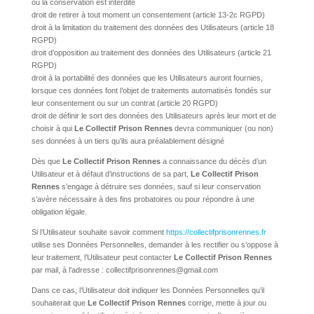
ou la conservation est interdite
droit de retirer à tout moment un consentement (article 13-2c RGPD)
droit à la limitation du traitement des données des Utilisateurs (article 18
RGPD)
droit d’opposition au traitement des données des Utilisateurs (article 21
RGPD)
droit à la portabilité des données que les Utilisateurs auront fournies,
lorsque ces données font l’objet de traitements automatisés fondés sur
leur consentement ou sur un contrat (article 20 RGPD)
droit de définir le sort des données des Utilisateurs après leur mort et de
choisir à qui
Le Collectif Prison Rennes
devra communiquer (ou non)
ses données à un tiers qu’ils aura préalablement désigné
Dès que
Le Collectif Prison Rennes
a connaissance du décès d’un
Utilisateur et à défaut d’instructions de sa part,
Le Collectif Prison
Rennes
s’engage à détruire ses données, sauf si leur conservation
s’avère nécessaire à des fins probatoires ou pour répondre à une
obligation légale.
Si l’Utilisateur souhaite savoir comment
https://collectifprisonrennes.fr
utilise ses Données Personnelles, demander à les rectifier ou s’oppose à
leur traitement, l’Utilisateur peut contacter
Le Collectif Prison Rennes
par mail, à l’adresse : collectifprisonrennes@gmail.com
Dans ce cas, l’Utilisateur doit indiquer les Données Personnelles qu’il
souhaiterait que
Le Collectif Prison Rennes
corrige, mette à jour ou