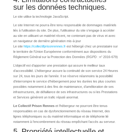
sur les données techniques.
Le site utilise la technologie JavaScript.
Le site Internet ne pourra être tenu responsable de dommages matériels
liés à l’utilisation du site. De plus, l’utilisateur du site s’engage à accéder
au site en utilisant un matériel récent, ne contenant pas de virus et avec
un navigateur de dernière génération mis-à-jour
Le site
https://collectifprisonrennes.fr
est hébergé chez un prestataire sur
le territoire de l’Union Européenne conformément aux dispositions du
Règlement Général sur la Protection des Données (RGPD : n° 2016-679)
L’objectif est d’apporter une prestation qui assure le meilleur taux
d’accessibilité. L’hébergeur assure la continuité de son service 24 Heures
sur 24, tous les jours de l’année. Il se réserve néanmoins la possibilité
d’interrompre le service d’hébergement pour les durées les plus courtes
possibles notamment à des fins de maintenance, d’amélioration de ses
infrastructures, de défaillance de ses infrastructures ou si les Prestations
et Services génèrent un trafic réputé anormal.
Le Collectif Prison Rennes
et l’hébergeur ne pourront être tenus
responsables en cas de dysfonctionnement du réseau Internet, des
lignes téléphoniques ou du matériel informatique et de téléphonie lié
notamment à l’encombrement du réseau empêchant l’accès au serveur.
5. Propriété intellectuelle et