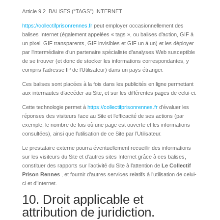
Article 9.2. BALISES (“TAGS”) INTERNET
https://collectifprisonrennes.fr
peut employer occasionnellement des
balises Internet (également appelées « tags », ou balises d’action, GIF à
un pixel, GIF transparents, GIF invisibles et GIF un à un) et les déployer
par l’intermédiaire d’un partenaire spécialiste d’analyses Web susceptible
de se trouver (et donc de stocker les informations correspondantes, y
compris l’adresse IP de l’Utilisateur) dans un pays étranger.
Ces balises sont placées à la fois dans les publicités en ligne permettant
aux internautes d’accéder au Site, et sur les différentes pages de celui-ci.
Cette technologie permet à
https://collectifprisonrennes.fr
d’évaluer les
réponses des visiteurs face au Site et l’efficacité de ses actions (par
exemple, le nombre de fois où une page est ouverte et les informations
consultées), ainsi que l’utilisation de ce Site par l’Utilisateur.
Le prestataire externe pourra éventuellement recueillir des informations
sur les visiteurs du Site et d’autres sites Internet grâce à ces balises,
constituer des rapports sur l’activité du Site à l’attention de
Le Collectif
Prison Rennes
, et fournir d’autres services relatifs à l’utilisation de celui-
ci et d’Internet.
10. Droit applicable et
attribution de juridiction.