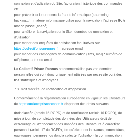
connexion et d’utilisation du Site, facturation, historique des commandes,
etc.
pour prévenir et lutter contre la fraude informatique (spamming,
hacking…) : matériel informatique utilisé pour la navigation, l’adresse IP, le
mot de passe (hashé)
pour améliorer la navigation sur le Site : données de connexion et
d’utilisation
pour mener des enquêtes de satisfaction facultatives sur
https://collectifprisonrennes.fr
: adresse email
pour mener des campagnes de communication (sms, mail) : numéro de
téléphone, adresse email
Le Collectif Prison Rennes
ne commercialise pas vos données
personnelles qui sont donc uniquement utilisées par nécessité ou à des
fins statistiques et d’analyses.
7.3 Droit d’accès, de rectification et d’opposition
Conformément à la réglementation européenne en vigueur, les Utilisateurs
de
https://collectifprisonrennes.fr
disposent des droits suivants :
droit d’accès (article 15 RGPD) et de rectification (article 16 RGPD), de
mise à jour, de complétude des données des Utilisateurs droit de
verrouillage ou d’effacement des données des Utilisateurs à caractère
personnel (article 17 du RGPD), lorsqu’elles sont inexactes, incomplètes,
équivoques, périmées, ou dont la collecte, l’utilisation, la communication