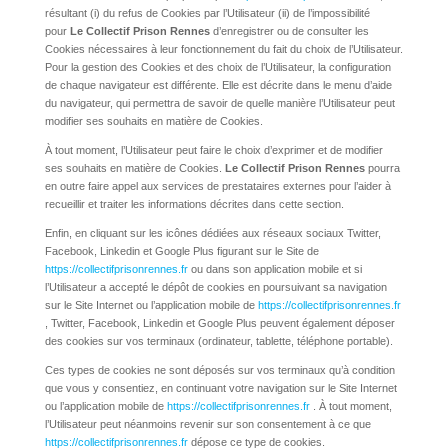
résultant (i) du refus de Cookies par l’Utilisateur (ii) de l’impossibilité
pour
Le Collectif Prison Rennes
d’enregistrer ou de consulter les
Cookies nécessaires à leur fonctionnement du fait du choix de l’Utilisateur.
Pour la gestion des Cookies et des choix de l’Utilisateur, la configuration
de chaque navigateur est différente. Elle est décrite dans le menu d’aide
du navigateur, qui permettra de savoir de quelle manière l’Utilisateur peut
modifier ses souhaits en matière de Cookies.
À tout moment, l’Utilisateur peut faire le choix d’exprimer et de modifier
ses souhaits en matière de Cookies.
Le Collectif Prison Rennes
pourra
en outre faire appel aux services de prestataires externes pour l’aider à
recueillir et traiter les informations décrites dans cette section.
Enfin, en cliquant sur les icônes dédiées aux réseaux sociaux Twitter,
Facebook, Linkedin et Google Plus figurant sur le Site de
https://collectifprisonrennes.fr
ou dans son application mobile et si
l’Utilisateur a accepté le dépôt de cookies en poursuivant sa navigation
sur le Site Internet ou l’application mobile de
https://collectifprisonrennes.fr
, Twitter, Facebook, Linkedin et Google Plus peuvent également déposer
des cookies sur vos terminaux (ordinateur, tablette, téléphone portable).
Ces types de cookies ne sont déposés sur vos terminaux qu’à condition
que vous y consentiez, en continuant votre navigation sur le Site Internet
ou l’application mobile de
https://collectifprisonrennes.fr
. À tout moment,
l’Utilisateur peut néanmoins revenir sur son consentement à ce que
https://collectifprisonrennes.fr
dépose ce type de cookies.