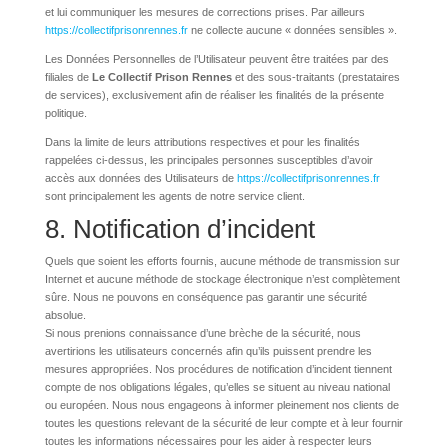
et lui communiquer les mesures de corrections prises. Par ailleurs
https://collectifprisonrennes.fr
ne collecte aucune « données sensibles ».
Les Données Personnelles de l’Utilisateur peuvent être traitées par des
filiales de
Le Collectif Prison Rennes
et des sous-traitants (prestataires
de services), exclusivement afin de réaliser les finalités de la présente
politique.
Dans la limite de leurs attributions respectives et pour les finalités
rappelées ci-dessus, les principales personnes susceptibles d’avoir
accès aux données des Utilisateurs de
https://collectifprisonrennes.fr
sont principalement les agents de notre service client.
8. Notification d’incident
Quels que soient les efforts fournis, aucune méthode de transmission sur
Internet et aucune méthode de stockage électronique n’est complètement
sûre. Nous ne pouvons en conséquence pas garantir une sécurité
absolue.
Si nous prenions connaissance d’une brèche de la sécurité, nous
avertirions les utilisateurs concernés afin qu’ils puissent prendre les
mesures appropriées. Nos procédures de notification d’incident tiennent
compte de nos obligations légales, qu’elles se situent au niveau national
ou européen. Nous nous engageons à informer pleinement nos clients de
toutes les questions relevant de la sécurité de leur compte et à leur fournir
toutes les informations nécessaires pour les aider à respecter leurs