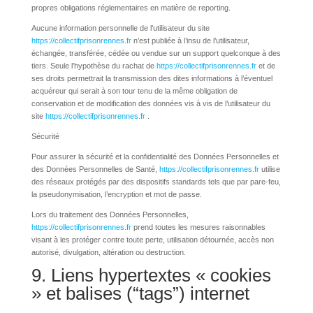
propres obligations réglementaires en matière de reporting.
Aucune information personnelle de l’utilisateur du site
https://collectifprisonrennes.fr
n’est publiée à l’insu de l’utilisateur,
échangée, transférée, cédée ou vendue sur un support quelconque à des
tiers. Seule l’hypothèse du rachat de
https://collectifprisonrennes.fr
et de
ses droits permettrait la transmission des dites informations à l’éventuel
acquéreur qui serait à son tour tenu de la même obligation de
conservation et de modification des données vis à vis de l’utilisateur du
site
https://collectifprisonrennes.fr
.
Sécurité
Pour assurer la sécurité et la confidentialité des Données Personnelles et
des Données Personnelles de Santé,
https://collectifprisonrennes.fr
utilise
des réseaux protégés par des dispositifs standards tels que par pare-feu,
la pseudonymisation, l’encryption et mot de passe.
Lors du traitement des Données Personnelles,
https://collectifprisonrennes.fr
prend toutes les mesures raisonnables
visant à les protéger contre toute perte, utilisation détournée, accès non
autorisé, divulgation, altération ou destruction.
9. Liens hypertextes « cookies
» et balises (“tags”) internet