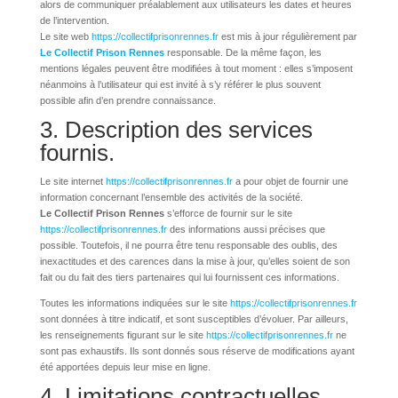
alors de communiquer préalablement aux utilisateurs les dates et heures
de l’intervention.
Le site web
https://collectifprisonrennes.fr
est mis à jour régulièrement par
Le Collectif Prison Rennes
responsable. De la même façon, les
mentions légales peuvent être modifiées à tout moment : elles s’imposent
néanmoins à l’utilisateur qui est invité à s’y référer le plus souvent
possible afin d’en prendre connaissance.
3. Description des services
fournis.
Le site internet
https://collectifprisonrennes.fr
a pour objet de fournir une
information concernant l’ensemble des activités de la société.
Le Collectif Prison Rennes
s’efforce de fournir sur le site
https://collectifprisonrennes.fr
des informations aussi précises que
possible. Toutefois, il ne pourra être tenu responsable des oublis, des
inexactitudes et des carences dans la mise à jour, qu’elles soient de son
fait ou du fait des tiers partenaires qui lui fournissent ces informations.
Toutes les informations indiquées sur le site
https://collectifprisonrennes.fr
sont données à titre indicatif, et sont susceptibles d’évoluer. Par ailleurs,
les renseignements figurant sur le site
https://collectifprisonrennes.fr
ne
sont pas exhaustifs. Ils sont donnés sous réserve de modifications ayant
été apportées depuis leur mise en ligne.
4. Limitations contractuelles