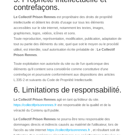
contrefaçons.
Le Collectif Prison Rennes
est propriétaire des droits de propriété
intellectuelle et détient les droits d’usage sur tous les éléments
accessibles sur le site internet, notamment les textes, images,
graphismes, logos, vidéos, icônes et sons.
Toute reproduction, représentation, modification, publication, adaptation de
tout ou partie des éléments du site, quel que soit le moyen ou le procédé
utilisé, est interdite, sauf autorisation écrite préalable de :
Le Collectif
Prison Rennes
.
Toute exploitation non autorisée du site ou de l’un quelconque des
éléments qu’il contient sera considérée comme constitutive d’une
contrefaçon et poursuivie conformément aux dispositions des articles
L.335-2 et suivants du Code de Propriété Intellectuelle.
6. Limitations de responsabilité.
Le Collectif Prison Rennes
agit en tant qu’éditeur du site.
https://collectifprisonrennes.fr
est responsable de la qualité et de la
véracité du Contenu qu’il publie.
Le Collectif Prison Rennes
ne pourra être tenu responsable des
dommages directs et indirects causés au matériel de l’utilisateur, lors de
l’accès au site internet
https://collectifprisonrennes.fr
, et résultant soit de