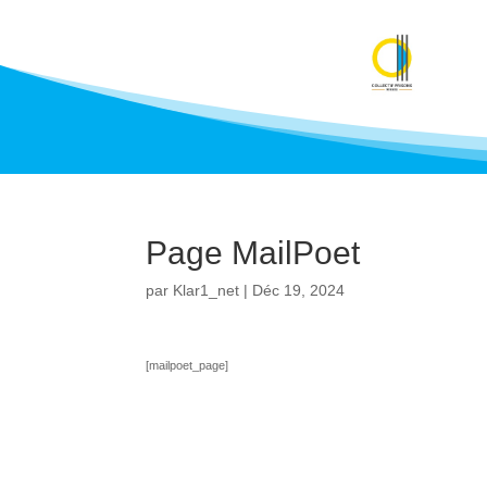
Page MailPoet
par
Klar1_net
|
Déc 19, 2024
[mailpoet_page]